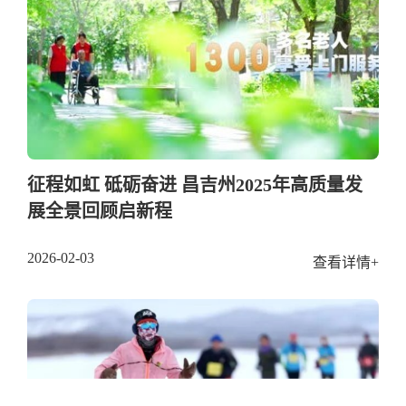
征程如虹 砥砺奋进 昌吉州2025年高质量发
展全景回顾启新程
2026-02-03
查看详情+