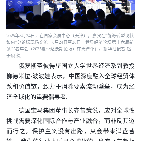
2025年6月24日，在国家会展中心（天津），嘉宾在“能源转型现状
如何”分论坛现场交流。6月24日至26日，世界经济论坛第十六届新
领军者年会（2025夏季达沃斯论坛）在天津举行。新华社记者 赵
子硕 摄
俄罗斯圣彼得堡国立大学世界经济系副教授
柳德米拉·波波娃表示，中国深度融入全球经贸体
系和价值链，致力于消除要素流动壁垒，成为经
济全球化的重要倡导者。
德国宝马集团董事长齐普策说，应对全球性
挑战需要深化国际合作与产业融合，而非反其道
而行之。保护主义没有出路，只会带来满盘皆