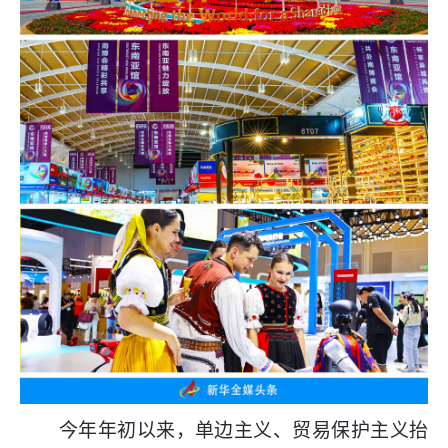
今年年初以来，单边主义、贸易保护主义抬