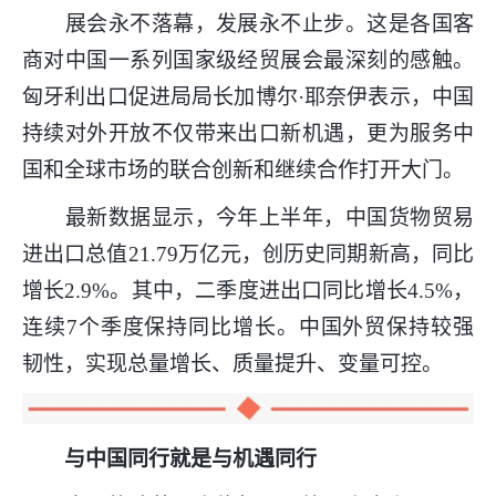
展会永不落幕，发展永不止步。这是各国客
商对中国一系列国家级经贸展会最深刻的感触。
匈牙利出口促进局局长加博尔·耶奈伊表示，中国
持续对外开放不仅带来出口新机遇，更为服务中
国和全球市场的联合创新和继续合作打开大门。
最新数据显示，今年上半年，中国货物贸易
进出口总值21.79万亿元，创历史同期新高，同比
增长2.9%。其中，二季度进出口同比增长4.5%，
连续7个季度保持同比增长。中国外贸保持较强
韧性，实现总量增长、质量提升、变量可控。
与中国同行就是与机遇同行