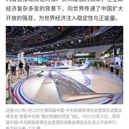
经济复杂多变的背景下，向世界传递了中国扩大
开放的强音，为世界经济注入稳定性与正能量。
这是2025年5月22日在第四届中国-中东欧国家博览会暨国际消费品
博览会“数智中东欧”展区拍摄的轻型飞机。5月22日至25日，第四
届中国-中东欧国家博览会暨国际消费品博览会在浙江宁波举行。
新华社记者 江汉 摄