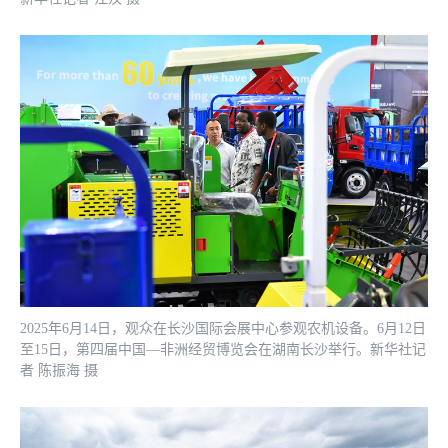
2025年6月14日，观众在长沙国际会展中心参观农机设备。6月12日
至15日，第四届中国—非洲经贸博览会在湖南长沙举行。新华社记
者 陈振海 摄