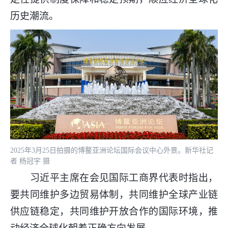
历史潮流。
2025年3月25日拍摄的博鳌亚洲论坛国际会议中心外景。新华社记
者 杨冠宇 摄
习近平主席在会见国际工商界代表时指出，
要共同维护多边贸易体制，共同维护全球产业链
供应链稳定，共同维护开放合作的国际环境，推