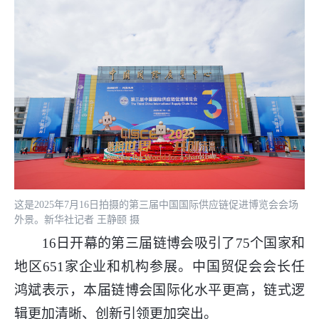
这是2025年7月16日拍摄的第三届中国国际供应链促进博览会会场
外景。新华社记者 王静颐 摄
16日开幕的第三届链博会吸引了75个国家和
地区651家企业和机构参展。中国贸促会会长任
鸿斌表示，本届链博会国际化水平更高，链式逻
辑更加清晰、创新引领更加突出。