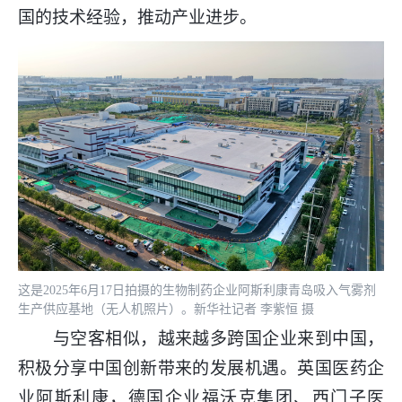
国的技术经验，推动产业进步。
这是2025年6月17日拍摄的生物制药企业阿斯利康青岛吸入气雾剂
生产供应基地（无人机照片）。新华社记者 李紫恒 摄
与空客相似，越来越多跨国企业来到中国，
积极分享中国创新带来的发展机遇。英国医药企
业阿斯利康，德国企业福沃克集团、西门子医