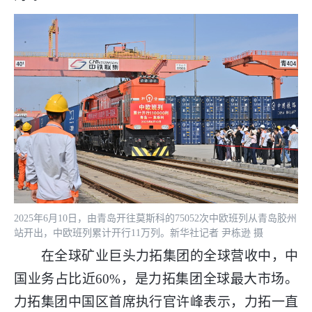
2025年6月10日，由青岛开往莫斯科的75052次中欧班列从青岛胶州
站开出，中欧班列累计开行11万列。新华社记者 尹栋逊 摄
在全球矿业巨头力拓集团的全球营收中，中
国业务占比近60%，是力拓集团全球最大市场。
力拓集团中国区首席执行官许峰表示，力拓一直