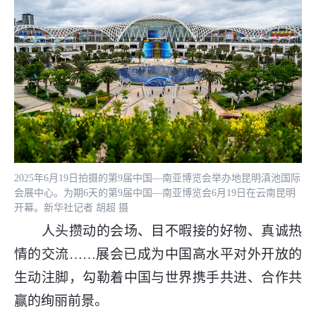
2025年6月19日拍摄的第9届中国—南亚博览会举办地昆明滇池国际
会展中心。为期6天的第9届中国—南亚博览会6月19日在云南昆明
开幕。新华社记者 胡超 摄
人头攒动的会场、目不暇接的好物、真诚热
情的交流……展会已成为中国高水平对外开放的
生动注脚，勾勒着中国与世界携手共进、合作共
赢的绚丽前景。