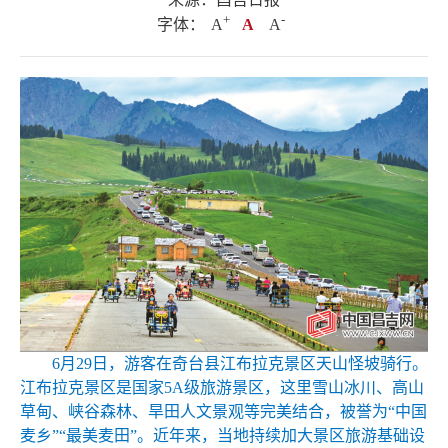
+
.
-
字体：
A
A
A
6月29日，游客在奇台县江布拉克景区天山怪坡骑行。
江布拉克景区是国家5A级旅游景区，这里雪山冰川、高山
草甸、峡谷森林、旱田人文景观等完美结合，被誉为“中国
麦乡”“最美麦田”。近年来，当地持续加大景区旅游基础设