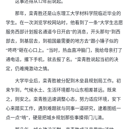
这事还得从12年前说起。
那年，栾青胜还是山东理工大学材料学院临近毕业的
学生。在一次浏览学校网站时，他看到了一条“大学生志愿
服务西部计划报名通道今日开启”的消息，开头那句“到西
部去，到基层去，到祖国最需要的地方去”跟小锤子似的
“咚咚”砸在心口上。“当时，热血直冲脑门，我给母亲打了
通电话，撂下手机，就去报了名。”栾青胜说起当初的决
定，仍难掩激动之情。
大学毕业后，栾青胜被分配到木垒县规划局工作。初
来乍到，气候水土、生活环境都与山东相差甚远。既来
之，则安之。栾青胜迅速调整心态，努力适应环境，安下
心来踏实工作，遇到难题就与同事一道研究，逮着图纸一
点一点“啃”，硬是把城乡规划那些事摸得门儿清。