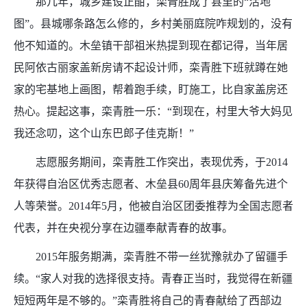
那几年，城乡建设正酣，栾青胜成了县里的“活地
图”。县城哪条路怎么修的，乡村美丽庭院咋规划的，没有
他不知道的。木垒镇干部祖米热提到现在都记得，当年居
民阿依古丽家盖新房请不起设计师，栾青胜下班就蹲在她
家的宅基地上画图，帮着跑手续，盯施工，比自家盖房还
热心。提起这事，栾青胜一乐：“到现在，村里大爷大妈见
我还念叨，这个山东巴郎子佳克斯！”
志愿服务期间，栾青胜工作突出，表现优秀，于2014
年获得自治区优秀志愿者、木垒县60周年县庆筹备先进个
人等荣誉。2014年5月，他被自治区团委推荐为全国志愿者
代表，并在央视分享在边疆奉献青春的故事。
2015年服务期满，栾青胜不带一丝犹豫就办了留疆手
续。“家人对我的选择很支持。青春正当时，我觉得在新疆
短短两年是不够的。”栾青胜将自己的青春献给了西部边