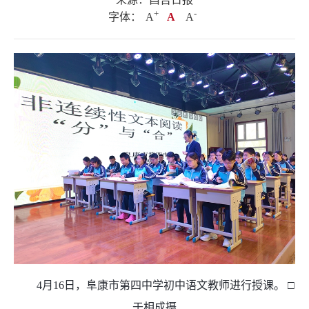
+
.
-
字体：
A
A
A
4月16日，阜康市第四中学初中语文教师进行授课。 □
于相成摄