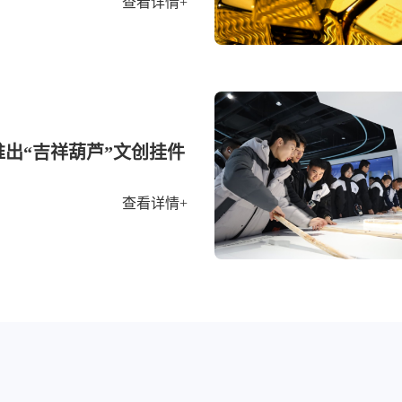
查看详情+
出“吉祥葫芦”文创挂件
查看详情+