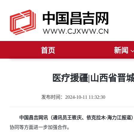
首页
新闻
推荐阅读
读报纸
听广播
今日聚焦
看电视
新疆要闻
直播
昌吉要闻
昌吉发布
州
医疗援疆|山西省晋
发布时间：2024-10-11 11:32:30
中国昌吉网讯（通讯员王筱庆、依克拉木·海力江报道
协同等方面进一步加强合作。