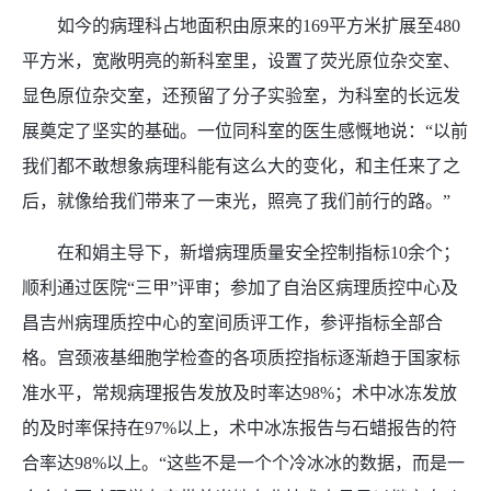
如今的病理科占地面积由原来的169平方米扩展至480
平方米，宽敞明亮的新科室里，设置了荧光原位杂交室、
显色原位杂交室，还预留了分子实验室，为科室的长远发
展奠定了坚实的基础。一位同科室的医生感慨地说：“以前
我们都不敢想象病理科能有这么大的变化，和主任来了之
后，就像给我们带来了一束光，照亮了我们前行的路。”
在和娟主导下，新增病理质量安全控制指标10余个；
顺利通过医院“三甲”评审；参加了自治区病理质控中心及
昌吉州病理质控中心的室间质评工作，参评指标全部合
格。宫颈液基细胞学检查的各项质控指标逐渐趋于国家标
准水平，常规病理报告发放及时率达98%；术中冰冻发放
的及时率保持在97%以上，术中冰冻报告与石蜡报告的符
合率达98%以上。“这些不是一个个冷冰冰的数据，而是一