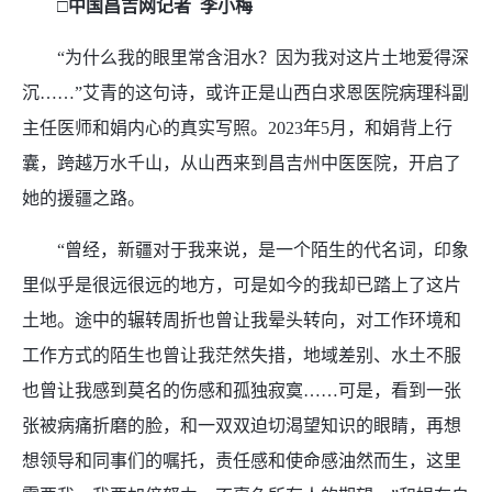
□中国昌吉网记者 李小梅
“为什么我的眼里常含泪水？因为我对这片土地爱得深
沉……”艾青的这句诗，或许正是山西白求恩医院病理科副
主任医师和娟内心的真实写照。2023年5月，和娟背上行
囊，跨越万水千山，从山西来到昌吉州中医医院，开启了
她的援疆之路。
“曾经，新疆对于我来说，是一个陌生的代名词，印象
里似乎是很远很远的地方，可是如今的我却已踏上了这片
土地。途中的辗转周折也曾让我晕头转向，对工作环境和
工作方式的陌生也曾让我茫然失措，地域差别、水土不服
也曾让我感到莫名的伤感和孤独寂寞……可是，看到一张
张被病痛折磨的脸，和一双双迫切渴望知识的眼睛，再想
想领导和同事们的嘱托，责任感和使命感油然而生，这里