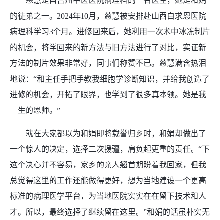
慈慧是昌吉州中医医院病理科的一名医生，她是和娟
的徒弟之一。2024年10月，慈慧被安排赴山西白求恩医院
病理科学习3个月。进修回来后，她利用一次术中冰冻制片
的机会，将学回来的新方法与旧方法进行了对比，实证新
方法的制片效果非常好，同事们称赞不已。慈慧满含热泪
地说：“和主任手把手教我细胞学诊断知识，并给我创造了
进修的机会，开拓了眼界，也学到了很多真本领。她是我
一生的恩师。”
就在大家都以为和娟即将载誉归乡时，和娟却做出了
一个惊人的决定，选择二次援疆，肩负起更重的责任。“下
这个决心并不容易，家乡的亲人翘首期盼着我回家，但我
总觉得这里的工作还能做得更好，想为当地建设一个更高
标准的病理医学平台，为当地医院实实在在留下技术和人
才。所以，最终选择了继续留在这里。”和娟的话虽朴实无