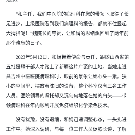
“和主任，我们中医院的病理科在您的带领下取得了长
足进步，上级医院看到我们病理科的报告，都禁不住竖起
大拇指呢！”魏院长的夸赞，让和娟的思绪飘回到了两年前
那个难忘的日子。
2023年5月12日，和娟带着使命与责任，跟随山西省第
五批援疆干部人才踏上了新疆这片广袤的土地。当她走进
昌吉州中医医院病理科时，眼前的景象让她心头一紧。狭
小的空间里，摆放着陈旧的设备，整个科室仅有三名工作
人员。医院领导的嘱托却又沉甸甸地落在她的肩头——带
领病理科在年内顺利开展免疫组织化学染色技术。
没有犹豫，没有退缩，和娟迅速调整心态，一头扎进
工作中。她深入调研，与每一位工作人员促膝长谈，了解