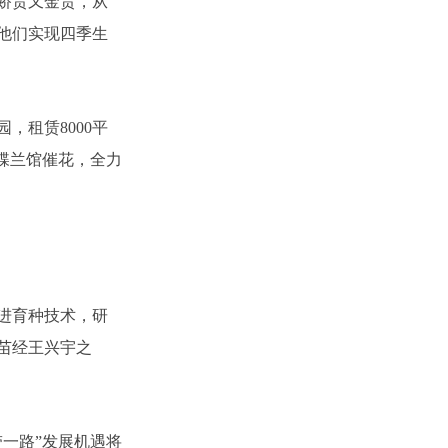
既娇贵又金贵，从
他们实现四季生
租赁8000平
蝴蝶兰馆催花，全力
进育种技术，研
苗经王兴宇之
带一路”发展机遇将