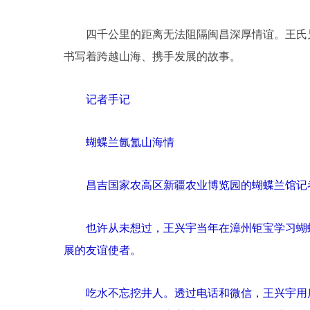
四千公里的距离无法阻隔闽昌深厚情谊。王氏兄
书写着跨越山海、携手发展的故事。
记者手记
蝴蝶兰氤氲山海情
昌吉国家农高区新疆农业博览园的蝴蝶兰馆记者
也许从未想过，王兴宇当年在漳州钜宝学习蝴蝶
展的友谊使者。
吃水不忘挖井人。透过电话和微信，王兴宇用质