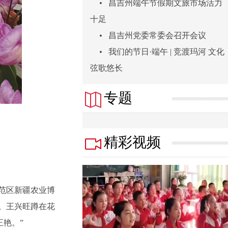
•
昌吉州端午节假期文旅市场活力
十足
•
昌吉州党委常委会召开会议
•
我们的节日·端午 | 竞渡玛河 文化
弦歌悠长
专题
精彩视频
范区新疆农业博
。王兴旺蹲在花
正艳。”