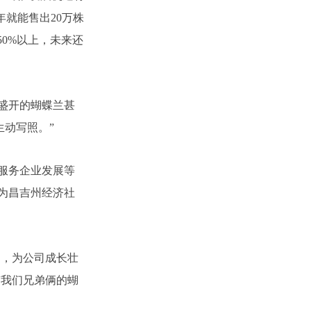
年就能售出20万株
0%以上，未来还
盛开的蝴蝶兰甚
生动写照。”
服务企业发展等
为昌吉州经济社
，为公司成长壮
有我们兄弟俩的蝴