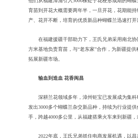
他们从福建漳浦引入5000株处于花梗形成期的蝴
育苗到开花大概需要两年半，一旦开花，花期能持
产、花开不断，培育的优质新品种蝴蝶兰迅速打开
在福建援疆干部助力下，王氏兄弟采用南北协同模
方米基地负责育苗，与“老东家”合作，为新疆提供
拓展新疆市场。
输血到造血 花香闽昌
深耕兰花领域多年，漳州钜宝已发展成为集科研
发出3000多个蝴蝶兰杂交新品种，持续为行业提
手，跨越4000多公里，从福建搭乘火车来到新疆
2022年底，王氏兄弟抓住电商发展机遇，以昌吉