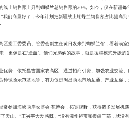
们的线上销售额上升到蝴蝶兰总销售额的20%。如今，仅在新疆每
：“我们商量好了，今年计划把新疆线上蝴蝶兰销售额占比提高到5
”
区党工委委员、管委会副主任黄日发来到蝴蝶兰馆，看着满室
看来，更像是在‘造血’。他们兄弟俩的故事，就是援疆模式升级的
优势，依托昌吉国家农高区，通过招商引资、加强农业交流、
良种试验示范基地等，有力促进闽昌两地市场互通、产业互促，
常参加海峡两岸农博会·花博会，拓宽视野，获得诸多发展机遇
不了天山。”王兴宇大发感慨，“没有漳州钜宝和援疆干部，就没