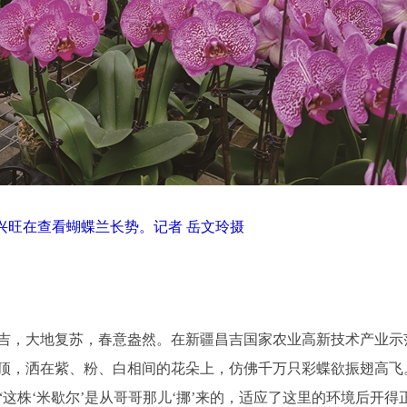
兴旺在查看蝴蝶兰长势。记者 岳文玲摄
，大地复苏，春意盎然。在新疆昌吉国家农业高新技术产业示
顶，洒在紫、粉、白相间的花朵上，仿佛千万只彩蝶欲振翅高飞
这株‘米歇尔’是从哥哥那儿‘挪’来的，适应了这里的环境后开得