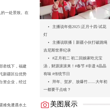
人的一处景致。在
•
主播说年俗2025 |正月十四·试花
灯
•
主播说联播丨新疆小伙打破跳绳
吉尼斯世界纪录
•
#正月初二 初二回娘家吃元宝
汤，财源滚滚来！#春节 #非遗 #晶晶
部牵线下，福建
有味 #传统节日
托新疆区位优势
•
拜年、贺岁、放爆竹……大年初
台资企业，经过
一都要干点啥？
美图展示
疆难免遭遇水土