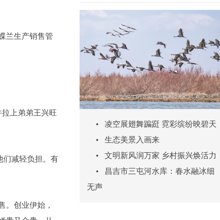
蝶兰生产销售管
并拉上弟弟王兴旺
•
凌空展翅舞蹁跹 霓彩缤纷映碧天
•
生态美景入画来
•
文明新风润万家 乡村振兴焕活力
他们减轻负担。有
•
昌吉市三屯河水库：春水融冰细
无声
售。创业伊始，