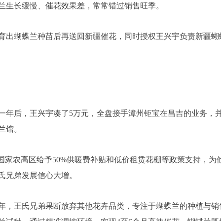
兰生长缓慢、催花效果差，常常错过销售旺季。
育出蝴蝶兰种苗后再送回新疆催花，同时授权王兴宇负责新疆蝴
年后，王兴宇凑了5万元，全盘接手漳州钜宝在昌吉的业务，
兰馆。
家农高区给予50%供暖费补贴和低价租赁花棚等政策支持，为
氏兄弟发展信心大增。
年，王氏兄弟果断放弃其他花卉品类，专注于蝴蝶兰的种植与销