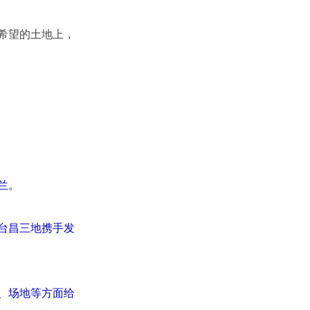
希望的土地上，
兰。
台昌三地携手发
、场地等方面给