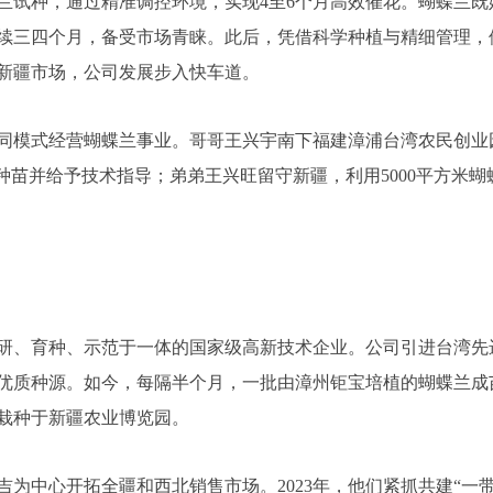
蝶兰试种，通过精准调控环境，实现4至6个月高效催花。蝴蝶兰
续三四个月，备受市场青睐。此后，凭借科学种植与精细管理，
新疆市场，公司发展步入快车道。
式经营蝴蝶兰事业。哥哥王兴宇南下福建漳浦台湾农民创业园，
种苗并给予技术指导；弟弟王兴旺留守新疆，利用5000平方米
、育种、示范于一体的国家级高新技术企业。公司引进台湾先
供优质种源。如今，每隔半个月，一批由漳州钜宝培植的蝴蝶兰成
，栽种于新疆农业博览园。
为中心开拓全疆和西北销售市场。2023年，他们紧抓共建“一