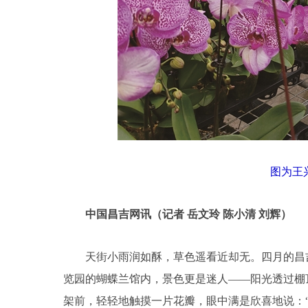
图为王
中国昌吉网讯（记者 岳文玲 陈小清 刘辉）
天街小雨润如酥，草色遥看近却无。四月的昌吉
览园的蝴蝶兰馆内，景色更是迷人——阳光透过棚
架前，轻轻地触摸一片花瓣，眼中满是欣喜地说：“