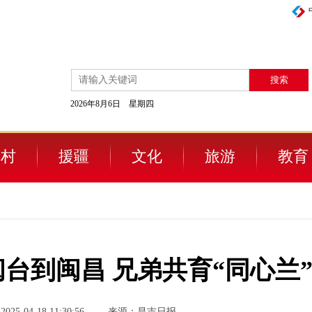
2026年8月6日 星期四
农村
援疆
文化
旅游
教育
从闽台到闽昌 兄弟共育“同心兰
5-04-18 11:30:56
来源：昌吉日报