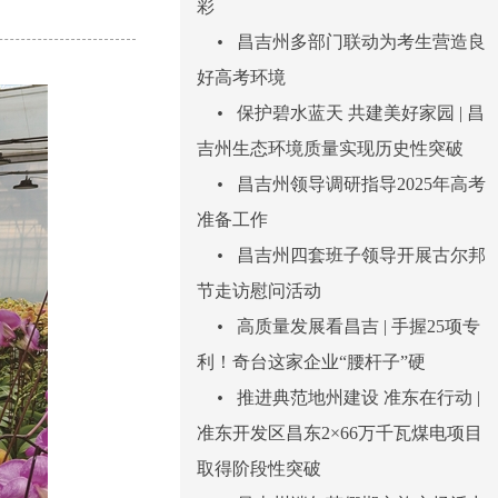
彩
•
昌吉州多部门联动为考生营造良
好高考环境
•
保护碧水蓝天 共建美好家园 | 昌
吉州生态环境质量实现历史性突破
•
昌吉州领导调研指导2025年高考
准备工作
•
昌吉州四套班子领导开展古尔邦
节走访慰问活动
•
高质量发展看昌吉 | 手握25项专
利！奇台这家企业“腰杆子”硬
•
推进典范地州建设 准东在行动 |
准东开发区昌东2×66万千瓦煤电项目
取得阶段性突破