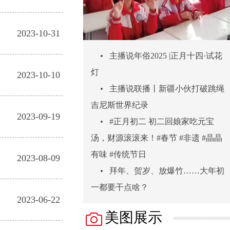
2023-10-31
•
主播说年俗2025 |正月十四·试花
灯
2023-10-10
•
主播说联播丨新疆小伙打破跳绳
吉尼斯世界纪录
2023-09-19
•
#正月初二 初二回娘家吃元宝
汤，财源滚滚来！#春节 #非遗 #晶晶
有味 #传统节日
2023-08-09
•
拜年、贺岁、放爆竹……大年初
一都要干点啥？
2023-06-22
美图展示