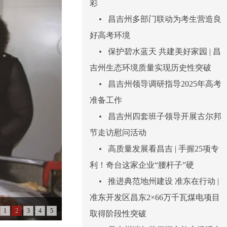
彩
•
昌吉州多部门联动为考生营造良
好高考环境
•
保护碧水蓝天 共建美好家园 | 昌
吉州生态环境质量实现历史性突破
•
昌吉州领导调研指导2025年高考
准备工作
•
昌吉州四套班子领导开展古尔邦
节走访慰问活动
•
高质量发展看昌吉 | 手握25项专
利！奇台这家企业“腰杆子”硬
•
推进典范地州建设 准东在行动 |
准东开发区昌东2×66万千瓦煤电项目
1
2
3
4
5
取得阶段性突破